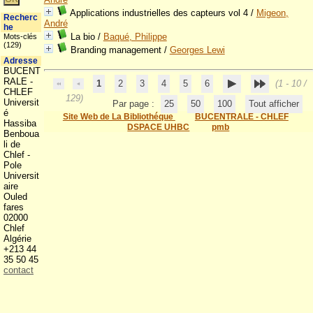
Applications industrielles des capteurs vol 4
/
Migeon,
Recherc
André
he
La bio
/
Baqué, Philippe
Mots-clés
(129)
Branding management
/
Georges Lewi
Adresse
BUCENT
RALE -
1
2
3
4
5
6
(1 - 10 /
CHLEF
129)
Universit
Par page :
25
50
100
Tout afficher
é
Site Web de La Bibliothéque
BUCENTRALE - CHLEF
Hassiba
DSPACE UHBC
pmb
Benboua
li de
Chlef -
Pole
Universit
aire
Ouled
fares
02000
Chlef
Algérie
+213 44
35 50 45
contact