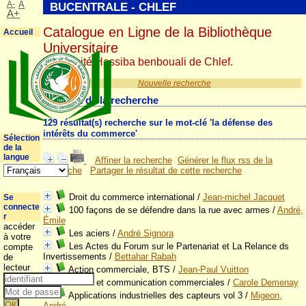
A-
A
BUCENTRALE - CHLEF
A+
Catalogue en Ligne de la Bibliothèque
Accueil
Universitaire
Université Hassiba benbouali de Chlef.
Nouvelle recherche
Résultat de la recherche
129 résultat(s) recherche sur le mot-clé 'la défense des
intérêts du commerce'
Sélection
de la
langue
Affiner la recherche
Générer le flux rss de la
recherche
Partager le résultat de cette recherche
Droit du commerce international
/
Jean-michel Jacquet
Se
connecte
100 façons de se défendre dans la rue avec armes
/
André,
r
Émile
accéder
Les aciers
/
André Signora
à votre
Les Actes du Forum sur le Partenariat et La Relance ds
compte
Invertissements
/
Bettahar Rabah
de
lecteur
Action commerciale, BTS
/
Jean-Paul Vuitton
Action et communication commerciales
/
Carole Demenay
Applications industrielles des capteurs vol 3
/
Migeon,
André