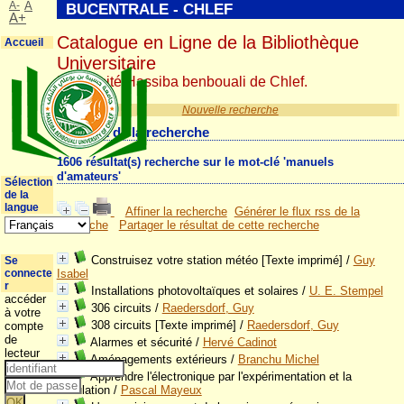
A-
A
BUCENTRALE - CHLEF
A+
Catalogue en Ligne de la Bibliothèque
Accueil
Universitaire
Université Hassiba benbouali de Chlef.
Nouvelle recherche
Résultat de la recherche
1606 résultat(s) recherche sur le mot-clé 'manuels
d'amateurs'
Sélection
de la
langue
Affiner la recherche
Générer le flux rss de la
recherche
Partager le résultat de cette recherche
Construisez votre station météo [Texte imprimé]
/
Guy
Se
connecte
Isabel
r
Installations photovoltaïques et solaires
/
U. E. Stempel
accéder
306 circuits
/
Raedersdorf, Guy
à votre
308 circuits [Texte imprimé]
/
Raedersdorf, Guy
compte
de
Alarmes et sécurité
/
Hervé Cadinot
lecteur
Aménagements extérieurs
/
Branchu Michel
Apprendre l'électronique par l'expérimentation et la
simulation
/
Pascal Mayeux