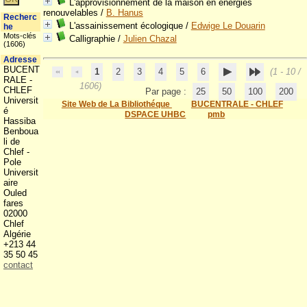
L'approvisionnement de la maison en énergies
renouvelables
/
B. Hanus
Recherc
L'assainissement écologique
/
Edwige Le Douarin
he
Mots-clés
Calligraphie
/
Julien Chazal
(1606)
Adresse
BUCENT
1
2
3
4
5
6
(1 - 10 /
RALE -
1606)
CHLEF
Par page :
25
50
100
200
Universit
Site Web de La Bibliothéque
BUCENTRALE - CHLEF
é
DSPACE UHBC
pmb
Hassiba
Benboua
li de
Chlef -
Pole
Universit
aire
Ouled
fares
02000
Chlef
Algérie
+213 44
35 50 45
contact