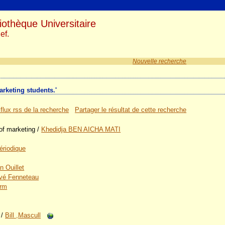
iothèque Universitaire
ef.
Nouvelle recherche
arketing students.'
 flux rss de la recherche
Partager le résultat de cette recherche
of marketing
/
Khedidja BEN AICHA MATI
périodique
n Ouillet
vé Fenneteau
erm
/
Bill ,Mascull