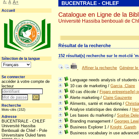
A-
A
A+
BUCENTRALE - CHLEF
Accueil
Catalogue en Ligne de la Bibl
Université Hassiba benbouali de Chl
Résultat de la recherche
152 résultat(s) recherche sur le mot-clé 'm
Sélection de la langue
Affiner la recherche
Générer le
Se connecter
Language needs analysis of students 
accéder à votre compte de
10 cas de marketing
/
Garcia, Claire
lecteur
60 cas d'école
/
Figaro entreprise(le) 
Alerte marketing
/
Claire Gauzente
Aliments, santé et marketing
/
Christia
Recherche
Analyse statistique des données
/
Her
Mots-clés (152)
Les bases du marketing
/
Sophie Del
Adresse
BUCENTRALE - CHLEF
Branding management
/
Georges Lewi
Université Hassiba
Business Explorer 1
/
Knight, Gareth
Benbouali de Chlef - Pole
Business vocabulary in use advanced
Universitaire Ouled fares