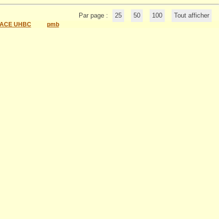
Par page :
25
50
100
Tout afficher
ACE UHBC
pmb