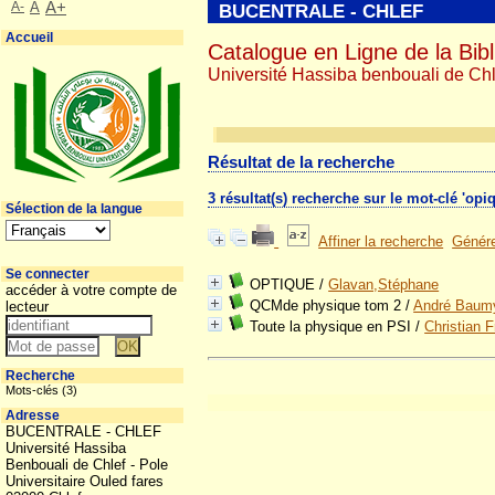
A-
A
A+
BUCENTRALE - CHLEF
Accueil
Catalogue en Ligne de la Bibl
Université Hassiba benbouali de Chl
Résultat de la recherche
3 résultat(s) recherche sur le mot-clé 'opi
Sélection de la langue
Affiner la recherche
Génére
Se connecter
OPTIQUE
/
Glavan,Stéphane
accéder à votre compte de
QCMde physique tom 2
/
André Baum
lecteur
Toute la physique en PSI
/
Christian F
Recherche
Mots-clés (3)
Adresse
BUCENTRALE - CHLEF
Université Hassiba
Benbouali de Chlef - Pole
Universitaire Ouled fares