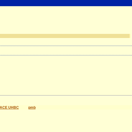
ACE UHBC
pmb