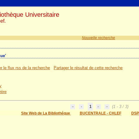
iothèque Universitaire
ef.
Nouvelle recherche
que'
r le flux rss de la recherche
Partager le résultat de cette recherche
y
rère
1
(1 - 3 / 3)
Site Web de La Bibliothéque
BUCENTRALE - CHLEF
DSP