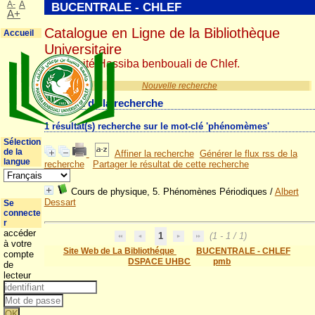
A-
A
BUCENTRALE - CHLEF
A+
Catalogue en Ligne de la Bibliothèque
Accueil
Universitaire
Université Hassiba benbouali de Chlef.
Nouvelle recherche
Résultat de la recherche
1 résultat(s) recherche sur le mot-clé 'phénomèmes'
Sélection
de la
Affiner la recherche
Générer le flux rss de la
langue
recherche
Partager le résultat de cette recherche
Cours de physique, 5. Phénomènes Périodiques
/
Albert
Dessart
Se
connecte
r
accéder
1
(1 - 1 / 1)
à votre
Site Web de La Bibliothéque
BUCENTRALE - CHLEF
compte
DSPACE UHBC
pmb
de
lecteur