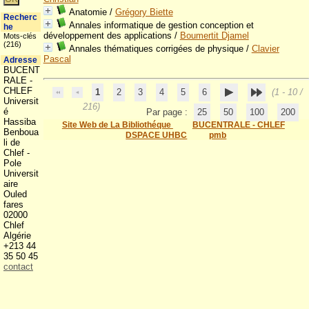
Anatomie
/
Grégory Biette
Recherc
Annales informatique de gestion conception et
he
développement des applications
/
Boumertit Djamel
Mots-clés
(216)
Annales thématiques corrigées de physique
/
Clavier
Pascal
Adresse
BUCENT
RALE -
CHLEF
1
2
3
4
5
6
(1 - 10 /
Universit
216)
é
Par page :
25
50
100
200
Hassiba
Site Web de La Bibliothéque
BUCENTRALE - CHLEF
Benboua
DSPACE UHBC
pmb
li de
Chlef -
Pole
Universit
aire
Ouled
fares
02000
Chlef
Algérie
+213 44
35 50 45
contact