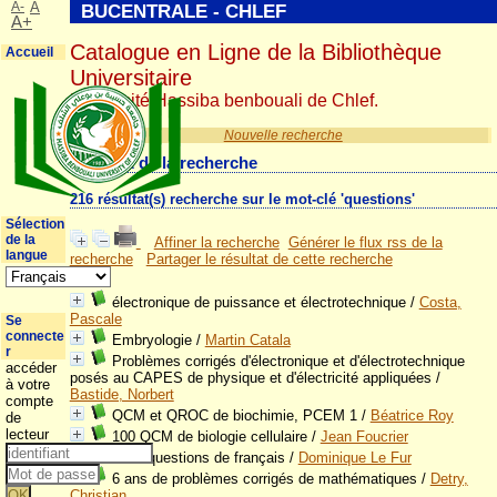
A-
A
BUCENTRALE - CHLEF
A+
Catalogue en Ligne de la Bibliothèque
Accueil
Universitaire
Université Hassiba benbouali de Chlef.
Nouvelle recherche
Résultat de la recherche
216 résultat(s) recherche sur le mot-clé 'questions'
Sélection
de la
Affiner la recherche
Générer le flux rss de la
langue
recherche
Partager le résultat de cette recherche
électronique de puissance et électrotechnique
/
Costa,
Pascale
Se
connecte
Embryologie
/
Martin Catala
r
Problèmes corrigés d'électronique et d'électrotechnique
accéder
posés au CAPES de physique et d'électricité appliquées
/
à votre
Bastide, Norbert
compte
QCM et QROC de biochimie, PCEM 1
/
Béatrice Roy
de
lecteur
100 QCM de biologie cellulaire
/
Jean Foucrier
1000 questions de français
/
Dominique Le Fur
6 ans de problèmes corrigés de mathématiques
/
Detry,
Christian