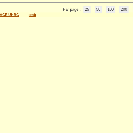
Par page :
25
50
100
200
ACE UHBC
pmb