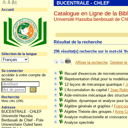
A-
A
A+
BUCENTRALE - CHLEF
Accueil
Catalogue en Ligne de la Bibl
Université Hassiba benbouali de Chl
Résultat de la recherche
296 résultat(s) recherche sur le mot-clé 'th
Sélection de la langue
Affiner la recherche
Générer le
Se connecter
Recueil d'exercices de microéconomi
accéder à votre compte de
Représentation d'état pour la modéli
lecteur
12 leçons de mécanique quantique
/
J
L'Accumulation du capital
/
Joan Robi
Aide-mémoire mécanique des structur
Recherche
Algèbre, dynamique et analyse pour la
Mots-clés (296)
Algèbre générale et graphes
/
Françoi
Adresse
BUCENTRALE - CHLEF
Algèbre Théorie des groupes
/
Anne Co
Université Hassiba
Analyse multisectorielle et croissance
Benbouali de Chlef - Pole
Analyse spectrale
Universitaire Ouled fares