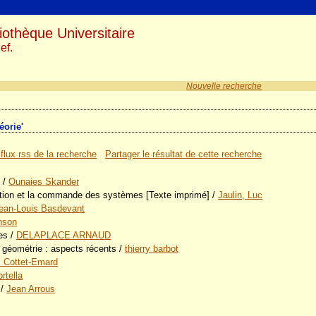
iothèque Universitaire
ef.
Nouvelle recherche
éorie'
 flux rss de la recherche
Partager le résultat de cette recherche
e
/
Ounaies Skander
sation et la commande des systèmes [Texte imprimé]
/
Jaulin, Luc
ean-Louis Basdevant
nson
es
/
DELAPLACE ARNAUD
 géométrie : aspects récents
/
thierry barbot
s Cottet-Emard
rtella
/
Jean Arrous