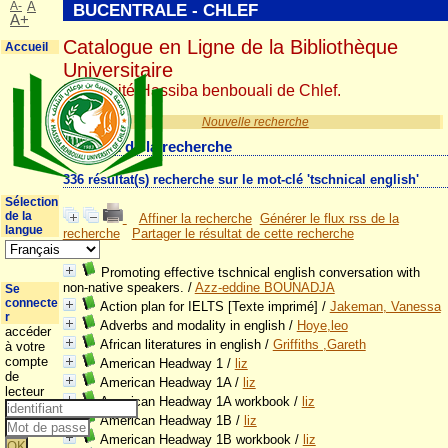
A-
A
BUCENTRALE - CHLEF
A+
Catalogue en Ligne de la Bibliothèque
Accueil
Universitaire
Université Hassiba benbouali de Chlef.
Nouvelle recherche
Résultat de la recherche
336 résultat(s) recherche sur le mot-clé 'tschnical english'
Sélection
de la
Affiner la recherche
Générer le flux rss de la
langue
recherche
Partager le résultat de cette recherche
Promoting effective tschnical english conversation with
non-native speakers.
/
Azz-eddine BOUNADJA
Se
connecte
Action plan for IELTS [Texte imprimé]
/
Jakeman, Vanessa
r
Adverbs and modality in english
/
Hoye,leo
accéder
African literatures in english
/
Griffiths ,Gareth
à votre
compte
American Headway 1
/
liz
de
American Headway 1A
/
liz
lecteur
American Headway 1A workbook
/
liz
American Headway 1B
/
liz
American Headway 1B workbook
/
liz