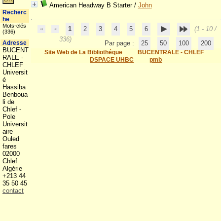
American Headway B Starter
/
John
Recherc
he
Mots-clés
1
2
3
4
5
6
(1 - 10 /
(336)
336)
Adresse
Par page :
25
50
100
200
BUCENT
Site Web de La Bibliothéque
BUCENTRALE - CHLEF
RALE -
DSPACE UHBC
pmb
CHLEF
Universit
é
Hassiba
Benboua
li de
Chlef -
Pole
Universit
aire
Ouled
fares
02000
Chlef
Algérie
+213 44
35 50 45
contact