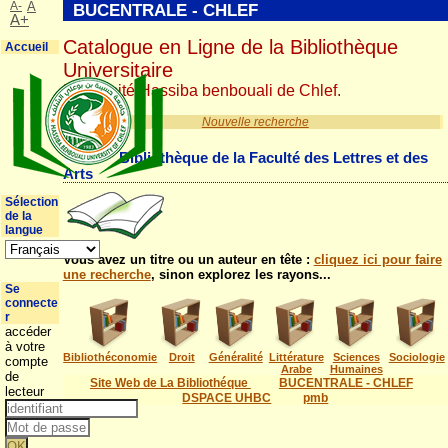
A-
A
BUCENTRALE - CHLEF
A+
Catalogue en Ligne de la Bibliothèque
Accueil
Universitaire
Université Hassiba benbouali de Chlef.
Nouvelle recherche
.
Bibliothèque de la Faculté des Lettres et des
Arts
Sélection
de la
langue
Vous avez un titre ou un auteur en tête :
cliquez ici pour faire
une recherche
, sinon explorez les rayons...
Se
connecte
r
accéder
à votre
Bibliothéconomie
Droit
Généralité
Littérature
Sciences
Sociologie
compte
Arabe
Humaines
de
Site Web de La Bibliothéque
BUCENTRALE - CHLEF
lecteur
DSPACE UHBC
pmb