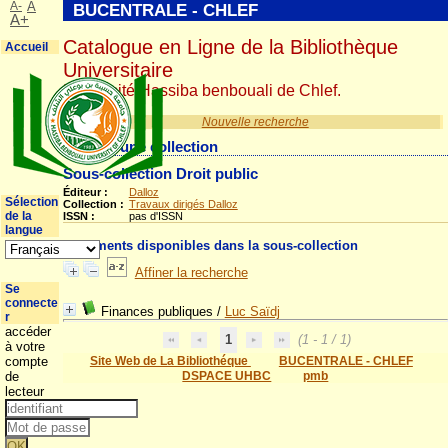
A-
A
BUCENTRALE - CHLEF
A+
Catalogue en Ligne de la Bibliothèque
Accueil
Universitaire
Université Hassiba benbouali de Chlef.
Nouvelle recherche
Détail d'une collection
Sous-collection Droit public
Éditeur :
Dalloz
Sélection
Collection :
Travaux dirigés Dalloz
de la
ISSN :
pas d'ISSN
langue
Documents disponibles dans la sous-collection
Affiner la recherche
Se
connecte
Finances publiques
/
Luc Saïdj
r
accéder
1
(1 - 1 / 1)
à votre
compte
Site Web de La Bibliothéque
BUCENTRALE - CHLEF
de
DSPACE UHBC
pmb
lecteur