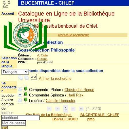
A-
A
BUCENTRALE - CHLEF
A+
Catalogue en Ligne de la Bibliothèque
Accueil
Universitaire
Université Hassiba benbouali de Chlef.
Nouvelle recherche
Détail d'une collection
Sous-collection Philosophie
Éditeur :
A. Colin
Sélection
Collection :
Cursus
de la
ISSN :
pas d'ISSN
langue
Documents disponibles dans la sous-collection
Affiner la recherche
Se
connecte
Comprendre Platon
/
Christophe Rogue
r
Comprendre Spinoza
/
Hadi Rizk
accéder
à votre
Le désir
/
Camille Dumoulié
compte
de
1
(1 - 3 / 3)
lecteur
Site Web de La Bibliothéque
BUCENTRALE - CHLEF
DSPACE UHBC
pmb