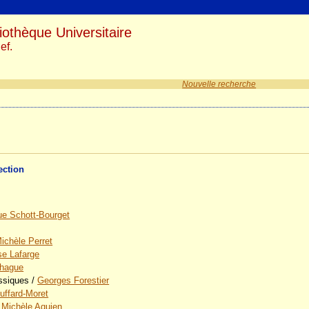
iothèque Universitaire
ef.
Nouvelle recherche
ection
ue Schott-Bourget
ichèle Perret
se Lafarge
lhague
assiques
/
Georges Forestier
Buffard-Moret
/
Michèle Aquien