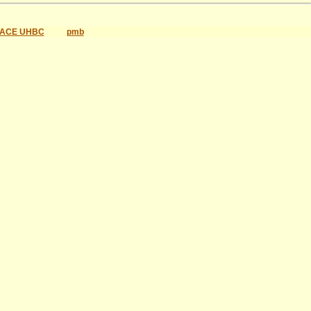
ACE UHBC
pmb