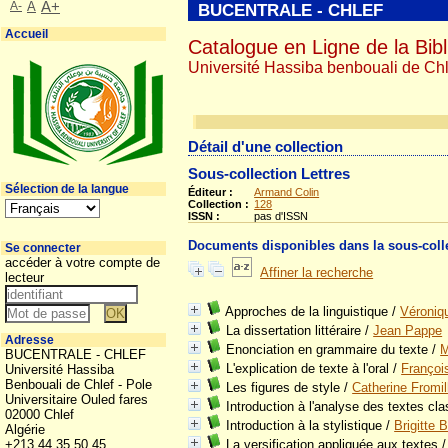
A-
A
A+
BUCENTRALE - CHLEF
Accueil
Catalogue en Ligne de la Bibl
Université Hassiba benbouali de Chl
Détail d'une collection
Sous-collection Lettres
Sélection de la langue
Éditeur :
Armand Colin
Collection :
128
ISSN :
pas d'ISSN
Documents disponibles dans la sous-coll
Se connecter
accéder à votre compte de
Affiner la recherche
lecteur
Approches de la linguistique
/
Véroniq
La dissertation littéraire
/
Jean Pappe
Adresse
Enonciation en grammaire du texte
/
M
BUCENTRALE - CHLEF
L'explication de texte à l'oral
/
Françoi
Université Hassiba
Benbouali de Chlef - Pole
Les figures de style
/
Catherine Fromi
Universitaire Ouled fares
Introduction à l'analyse des textes cl
02000 Chlef
Introduction à la stylistique
/
Brigitte 
Algérie
+213 44 35 50 45
La versification appliquée aux textes