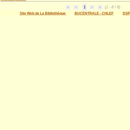
1
(1 - 8 / 8)
Site Web de La Bibliothéque
BUCENTRALE - CHLEF
DSP