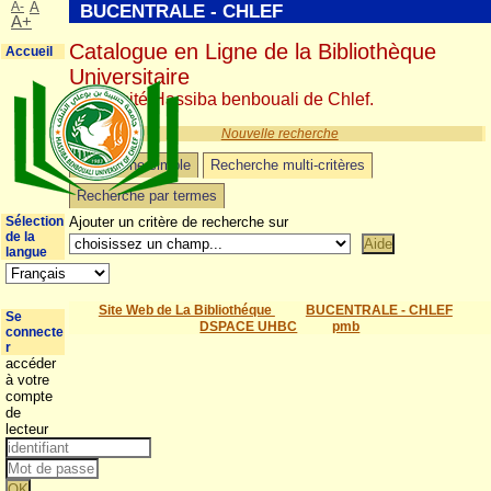
A-
A
BUCENTRALE - CHLEF
A+
Catalogue en Ligne de la Bibliothèque
Accueil
Universitaire
Université Hassiba benbouali de Chlef.
Nouvelle recherche
Recherche simple
Recherche multi-critères
Recherche par termes
Sélection
Ajouter un critère de recherche sur
de la
langue
Site Web de La Bibliothéque
BUCENTRALE - CHLEF
Se
DSPACE UHBC
pmb
connecte
r
accéder
à votre
compte
de
lecteur