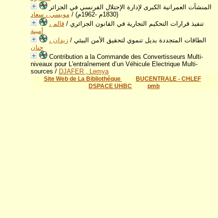
المنشآت العمرانية الكبرى لإدارة الإحتلال الفرنسي في الجزائر
مويسي ، سعاد
/
(1830م -1962م)
قالم ،
/
تنفيذ قرارات التحكيم التجارية في القانون الجزائري
أمينة
زيدان ،
/
الطاقات المتجددة بديل تنموي لتحقيق الأمن البيئي
حنان
Contribution a la Commande des Convertisseurs Multi-
niveaux pour L'entraînement d’un Véhicule Electrique Multi-
sources
/
DJAFER , Lemya
Site Web de La Bibliothéque
BUCENTRALE - CHLEF
DSPACE UHBC
pmb