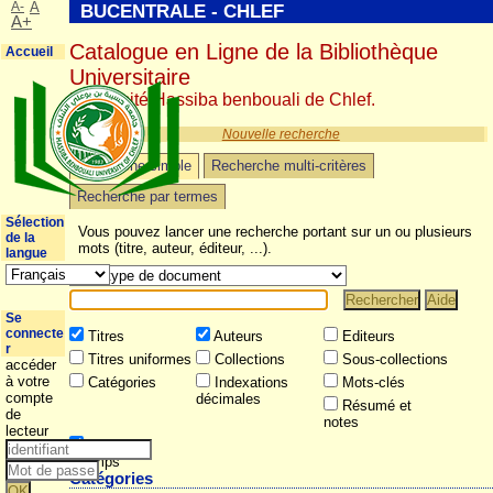
A-
A
BUCENTRALE - CHLEF
A+
Catalogue en Ligne de la Bibliothèque
Accueil
Universitaire
Université Hassiba benbouali de Chlef.
Nouvelle recherche
Recherche simple
Recherche multi-critères
Recherche par termes
Sélection
Vous pouvez lancer une recherche portant sur un ou plusieurs
de la
mots (titre, auteur, éditeur, ...).
langue
Se
connecte
Titres
Auteurs
Editeurs
r
Titres uniformes
Collections
Sous-collections
accéder
à votre
Catégories
Indexations
Mots-clés
compte
décimales
Résumé et
de
notes
lecteur
Tous les
champs
Catégories