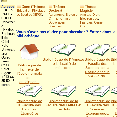
Dons (Théses)
Thèses
Thèses
Adresse
BUCENT
Doctorat
Magister
Education Physique
RALE -
et Sportive (IEPS)
Agronomie
Biologie
Anglais
Droit
CHLEF
Chimie
Chimie
Electronique
Universit
Doctorat en
Français
Génie
é
...
...
Sciences
Civil
Hassiba
Vous n'avez pas d'idée pour chercher ? Entrez dans la
Benboua
bibliothèque...
li de
Chlef -
Pole
Universit
aire
Ouled
Bibliothéque de l' Annexe
Bibliothèque de
Bib
fares
de la faculté de
Faculté des
la
Biblioteque de
02000
médecine
Sciences de la
Chlef
l’annexe de
Nature et de la
Algérie
l’école normale
Vie (FSNV)
+213 44
des
35 50 45
enseignants
contact
Bibliothèque de
Bibliothèque de la
Bibliothèque de
Bib
la Faculté des
Faculté des Lettres et
la Faculté des
la 
Langues
des Arts
Sciences
Étrangères
Economiques,
E