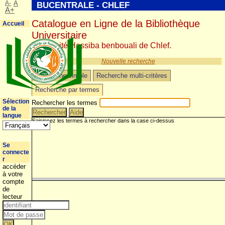
A-
A
BUCENTRALE - CHLEF
A+
Catalogue en Ligne de la Bibliothèque
Accueil
Universitaire
Université Hassiba benbouali de Chlef.
Nouvelle recherche
Recherche simple
Recherche multi-critères
Recherche par termes
Sélection
Rechercher les termes
de la
langue
Se
connecte
r
accéder
à votre
compte
de
lecteur